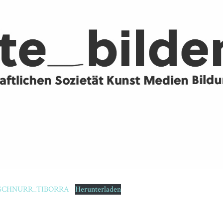
S_SCHNURR_TIBORRA
Herunterladen