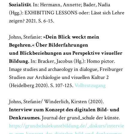
Sozialität
.
In: Hermann, Annette; Bader, Nadia
(Hgg.): EXHIBITING LESSONS oder: Lässt sich Lehre
zeigen? 2021. S. 6-15.
Johns, Stefanie:
»Dein Blick weckt mein
Begehren.« Über Bilderfahrungen
und Blickbeziehungen aus Perspektive visueller
Bildung.
In: Bracker, Jacobus (Hg.): Homo pictor.
Image studies and archaeology in dialogue, Freiburger
Studien zur Archäologie und visuellen Kultur 2
(Heidelberg 2020). S. 107-125.
Volltextzugang
Johns, Stefanie/ Winderlich, Kirsten (2020).
Interview zum Konzept des digitalen Bild- und
Denkraumes.
Journal der grund_schule der künste.
https://grundschulekunstbildung.de/_diskurs/intervie
w-zum-konzept-des-digitalen-bild-und-denkraumes