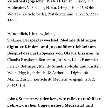
kunstpädagogischer Virtualität.
In: Gisler, T. /
Widmaier, V. / Bader, N. u.a. (Hrsg.): Heft 15 «Ohne
Worte», Zürich: Verlag Pestalozzianum, 2022. S. 222-
230.
+
Winderlich, Kirsten/ Johns,
Stefanie:
Perspektivwechsel.
Mediale Bildungen
digitaler Kinder- und Jugendöffentlichkeit am
Beispiel des Earth Speakr von Olafur Eliasson.
In:
Claudia Rosskopf, Benjamin Jörissen, Klaus Rummler,
Patrick Bettinger, Mandy Schiefner-Rohs und Karsten
Wolf. (Hgg.): Jahrbuch 18: Ästhetik – Digitalität –
Macht. Zürich: Zeitschrift MedienPädagogik. 2022.
S. 393-414.
+
Johns, Stefanie:
wie denken, wie reflektieren? über
Lehre zwischen Ungewissheit, Medialität und