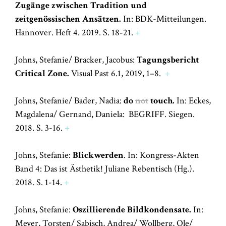
Zugänge zwischen Tradition und
zeitgenössischen Ansätzen.
In: BDK-Mitteilungen.
Hannover. Heft 4. 2019. S. 18-21.
+
Johns, Stefanie/ Bracker, Jacobus:
Tagungsbericht
Critical Zone.
Visual Past 6.1, 2019, 1–8.
+
Johns, Stefanie/ Bader, Nadia:
do
not
touch.
In: Eckes,
Magdalena/ Gernand, Daniela: BEGRIFF. Siegen.
2018. S. 3-16.
+
Johns, Stefanie:
Blickwerden
. In: Kongress-Akten
Band 4: Das ist Ästhetik! Juliane Rebentisch (Hg.).
2018. S. 1-14.
+
Johns, Stefanie:
Oszillierende Bildkondensate.
In:
Meyer, Torsten/ Sabisch, Andrea/ Wollberg, Ole/