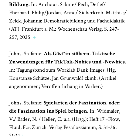
Bildung.
In: Anchour, Sabine/ Pech, Detlef/
Eberhard, Philip/Jordan, Anne/ Sieberkrob, Matthias/
Zelck, Johanna: Demokratiebildung und Fachdidaktik
(AT). Frankfurt a. M.: Wochenschau Verlag. S. 247-
257, 2025.
+
Johns, Stefanie:
Als Gäst*in stöbern. Taktische
Zuwendungen für TikTok-Nobies und -Newbies.
In: Tagungsband zum Worklab Dank Images. (Hg.
Konstanze Schütze, Jan Grünwald) zkmb. (Artikel
angenommen; Veröffentlichung in Vorber.)
Johns, Stefanie:
Spielarten der Faszination, oder:
die Faszination ins Spiel bringen.
In: Widmaier,
V./ Bader, N. / Heller, C. u.a. (Hrsg.): Heft 17 «Flow,
Fluid, F.», Zürich: Verlag Pestalozzianum, S. 31-36,
2024
+