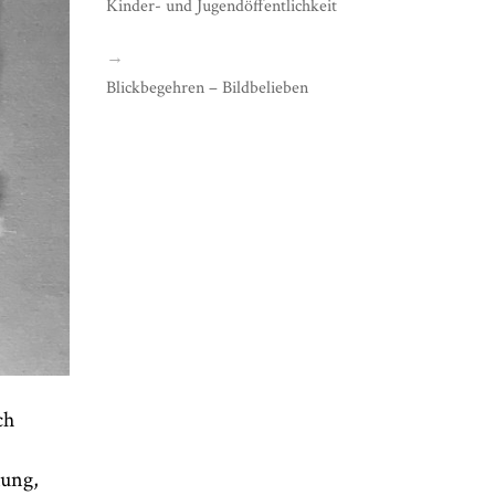
Kinder- und Jugendöffentlichkeit
→
Blickbegehren – Bildbelieben
ch
nung,