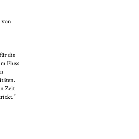
e von
für die
im Fluss
en
täten.
en Zeit
rickt.“