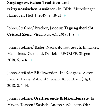
Zugänge zwischen Tradition und
zeitgenössischen Ansätzen.
In: BDK-Mitteilungen.
Hannover. Heft 4. 2019. S. 18-21.
+
Johns, Stefanie/ Bracker, Jacobus:
Tagungsbericht
Critical Zone.
Visual Past 6.1, 2019, 1–8.
+
Johns, Stefanie/ Bader, Nadia:
do
not
touch.
In: Eckes,
Magdalena/ Gernand, Daniela: BEGRIFF. Siegen.
2018. S. 3-16.
+
Johns, Stefanie:
Blickwerden
. In: Kongress-Akten
Band 4: Das ist Ästhetik! Juliane Rebentisch (Hg.).
2018. S. 1-14.
+
Johns, Stefanie:
Oszillierende Bildkondensate.
In:
Meyer, Torsten/ Sabisch, Andrea/ Wollberg, Ole/