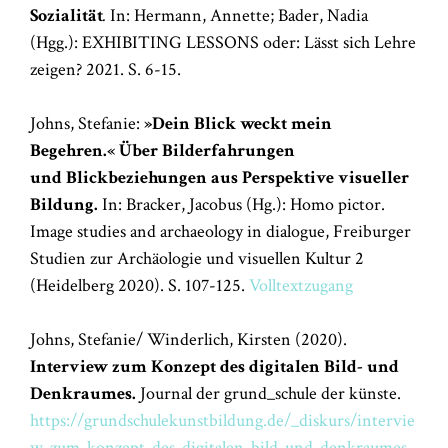
Sozialität
.
In: Hermann, Annette; Bader, Nadia
(Hgg.): EXHIBITING LESSONS oder: Lässt sich Lehre
zeigen? 2021. S. 6-15.
Johns, Stefanie:
»Dein Blick weckt mein
Begehren.« Über Bilderfahrungen
und Blickbeziehungen aus Perspektive visueller
Bildung.
In: Bracker, Jacobus (Hg.): Homo pictor.
Image studies and archaeology in dialogue, Freiburger
Studien zur Archäologie und visuellen Kultur 2
(Heidelberg 2020). S. 107-125.
Volltextzugang
Johns, Stefanie/ Winderlich, Kirsten (2020).
Interview zum Konzept des digitalen Bild- und
Denkraumes.
Journal der grund_schule der künste.
https://grundschulekunstbildung.de/_diskurs/intervie
w-zum-konzept-des-digitalen-bild-und-denkraumes