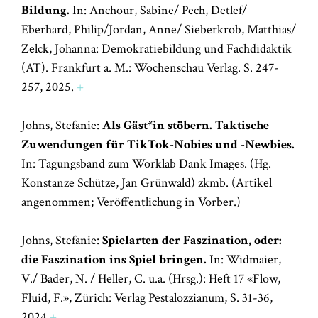
Bildung.
In: Anchour, Sabine/ Pech, Detlef/
Eberhard, Philip/Jordan, Anne/ Sieberkrob, Matthias/
Zelck, Johanna: Demokratiebildung und Fachdidaktik
(AT). Frankfurt a. M.: Wochenschau Verlag. S. 247-
257, 2025.
+
Johns, Stefanie:
Als Gäst*in stöbern. Taktische
Zuwendungen für TikTok-Nobies und -Newbies.
In: Tagungsband zum Worklab Dank Images. (Hg.
Konstanze Schütze, Jan Grünwald) zkmb. (Artikel
angenommen; Veröffentlichung in Vorber.)
Johns, Stefanie:
Spielarten der Faszination, oder:
die Faszination ins Spiel bringen.
In: Widmaier,
V./ Bader, N. / Heller, C. u.a. (Hrsg.): Heft 17 «Flow,
Fluid, F.», Zürich: Verlag Pestalozzianum, S. 31-36,
2024
+