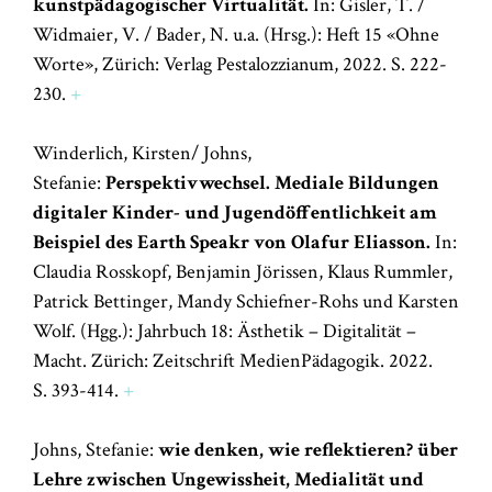
kunstpädagogischer Virtualität.
In: Gisler, T. /
Widmaier, V. / Bader, N. u.a. (Hrsg.): Heft 15 «Ohne
Worte», Zürich: Verlag Pestalozzianum, 2022. S. 222-
230.
+
Winderlich, Kirsten/ Johns,
Stefanie:
Perspektivwechsel.
Mediale Bildungen
digitaler Kinder- und Jugendöffentlichkeit am
Beispiel des Earth Speakr von Olafur Eliasson.
In:
Claudia Rosskopf, Benjamin Jörissen, Klaus Rummler,
Patrick Bettinger, Mandy Schiefner-Rohs und Karsten
Wolf. (Hgg.): Jahrbuch 18: Ästhetik – Digitalität –
Macht. Zürich: Zeitschrift MedienPädagogik. 2022.
S. 393-414.
+
Johns, Stefanie:
wie denken, wie reflektieren? über
Lehre zwischen Ungewissheit, Medialität und