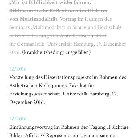
„Mir ist Bildlichkeit widerfahren.“
Bildtheoretische Reflexionen im Diskurs
von Multimodalität.
Vortrag im Rahmen des
Seminars „Multimodalität in Schule und Hochschule“
unter der Leitung von Arne Krause, Institut
für Germanistik Universität Hamburg, 19. Dezember
2016.
(krankheitsbedingt ausgefallen)
12/2016
Vorstellung des Dissertationsprojekts im Rahmen des
Ästhetischen Kolloquiums, Fakultät für
Erziehungswissenschaft, Universität Hamburg, 12.
Dezember 2016.
12/2016
Einführungsvortrag im Rahmen der Tagung „Flüchtige
Bilder: Affekt // Repräsentation“
,
gemeinsam mit