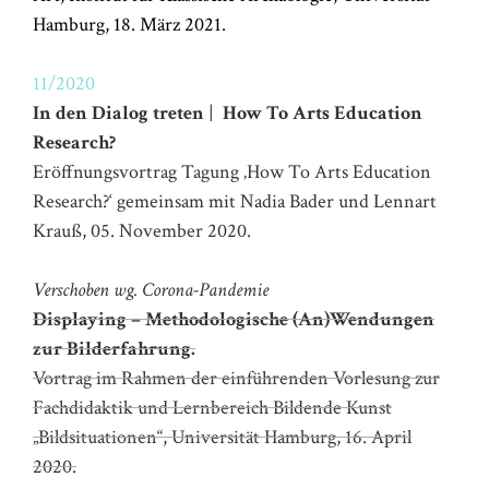
Hamburg, 18. März 2021.
11/2020
In den Dialog treten
|
How To Arts Education
Research?
Eröffnungsvortrag Tagung ‚How To Arts Education
Research?‘
gemeinsam mit Nadia Bader und Lennart
Krauß, 05. November 2020.
Verschoben wg. Corona-Pandemie
Displaying – Methodologische (An)Wendungen
zur Bilderfahrung.
Vortrag im Rahmen der einführenden Vorlesung zur
Fachdidaktik und Lernbereich Bildende Kunst
„Bildsituationen“, Universität Hamburg, 16. April
2020.