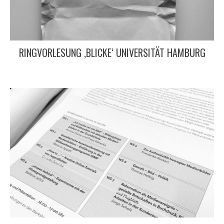
RINGVORLESUNG ‚BLICKE‘ UNIVERSITÄT HAMBURG